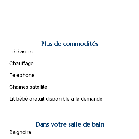
Dar Saïd
Nos chambres
Restauration
Hammam
Plus de commodités
Évènements
Télévision
English
Chauffage
Téléphone
Espace média
Chaînes satellite
Aux alentours
Lit bébé gratuit disponible à la demande
Contact
Appelez-nous :
+216 71 72 96 66
Suivez-nous :
Dans votre salle de bain
Baignoire